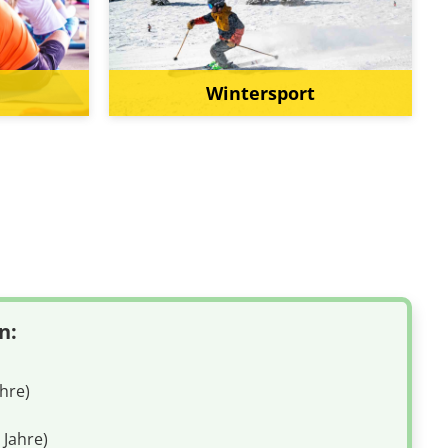
Wintersport
n:
ahre)
 Jahre)