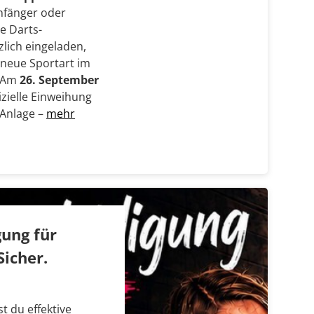
Anfänger oder
le Darts-
zlich eingeladen,
 neue Sportart im
. Am
26. September
fizielle Einweihung
-Anlage –
mehr
gung für
Sicher.
.
t du effektive