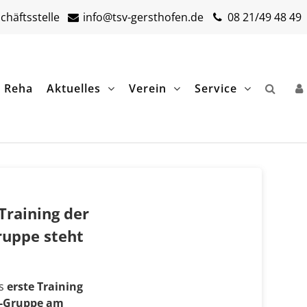
häftsstelle
info@tsv-gersthofen.de
08 21/49 48 49
& Reha
Aktuelles
Verein
Service
Training der
ruppe steht
as
erste Training
s-Gruppe am