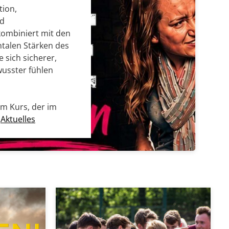
tion,
nd
kombiniert mit den
talen Stärken des
e sich sicherer,
wusster fühlen
um Kurs, der im
:
Aktuelles