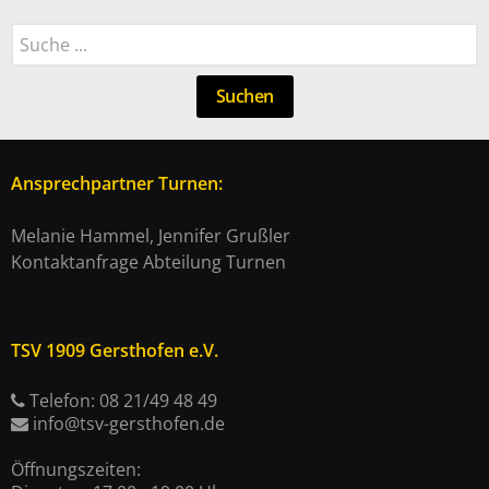
Suchen
Suchen
Ansprechpartner Turnen:
Melanie Hammel, Jennifer Grußler
Kontaktanfrage Abteilung Turnen
TSV 1909 Gersthofen e.V.
Telefon: 08 21/49 48 49
info@tsv-gersthofen.de
Öffnungszeiten: