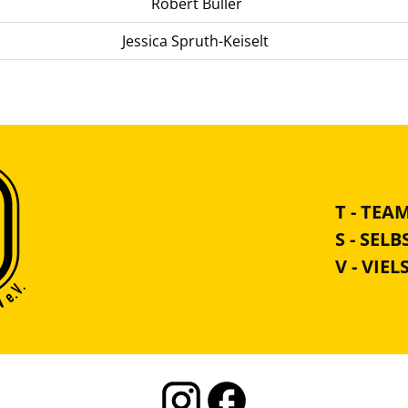
Robert Büller
Jessica Spruth-Keiselt
T - TEA
S - SEL
V - VIEL