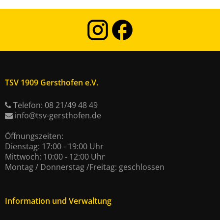
Einige Beispiele zur Benutzung der Suche mit logischen
Operatoren:
Die Eingabe von
„dies und das“
in das Suchfeld zeigt alle
Ergebnisse, die beide Wörter, „dies“ und „das“
enthalten.
TSV 1909 Gersthofen e.V.
Die Eingabe von
„dies nicht das“
zeigt alle Ergebnisse,
Telefon: 08 21/49 48 49
die „dies“, aber nicht „das“ enthalten.
info@tsv-gersthofen.de
Die Eingabe von
„dies oder das“
zeigt alle Ergebnisse,
Öffnungszeiten:
die entweder „dies“ oder „das“ enthalten.
Dienstag: 17:00 - 19:00 Uhr
Mittwoch: 10:00 - 12:00 Uhr
Die Eingabe von
"dies und das"
(mit
Montag / Donnerstag /Freitag: geschlossen
Anführungszeichen) zeigt alle Ergebnisse, die genau die
Wortfolge „dies und das“ enthalten.
Information und Verwaltung